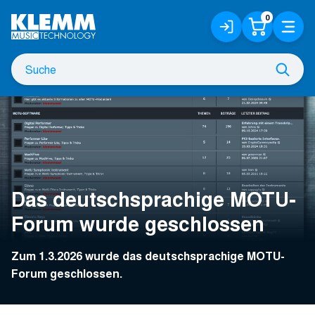
Zum
0
Anmelden
Warenko
Menü
Hauptinhalt
/
Registrieren
Suche
Such
nach
Das deutschsprachige MOTU-
Forum wurde geschlossen
Zum 1.3.2026 wurde das deutschsprachige MOTU-
Forum geschlossen.