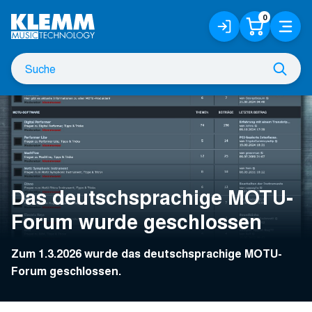
Zum
0
Anmelden
Warenko
Menü
Hauptinhalt
/
Registrieren
Suche
Such
nach
Das deutschsprachige MOTU-
Forum wurde geschlossen
Zum 1.3.2026 wurde das deutschsprachige MOTU-
Forum geschlossen.