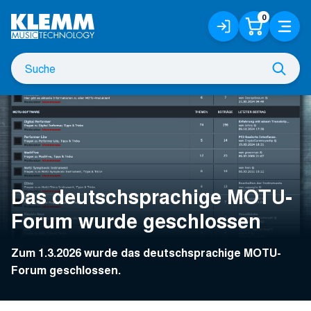
Zum
0
Anmelden
Warenko
Menü
Hauptinhalt
/
Registrieren
Suche
Such
nach
Das deutschsprachige MOTU-
Forum wurde geschlossen
Zum 1.3.2026 wurde das deutschsprachige MOTU-
Forum geschlossen.