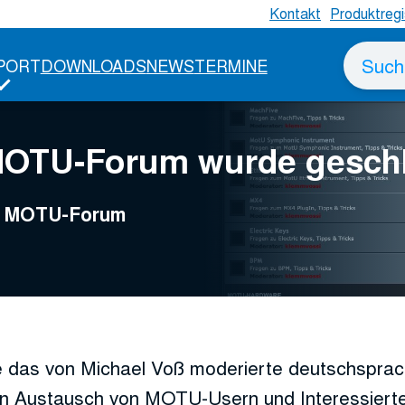
Kontakt
Produktregi
Suche
PORT
DOWNLOADS
NEWS
TERMINE
nach
MOTU-Forum wurde gesch
ge MOTU-Forum
 das von Michael Voß moderierte deutschspr
n Austausch von MOTU-Usern und Interessierte