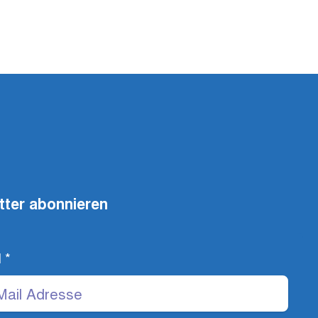
tter abonnieren
l
*