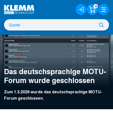
Zum
0
Anmelden
Warenko
Menü
Hauptinhalt
/
Registrieren
Suche
Such
nach
Das deutschsprachige MOTU-
Forum wurde geschlossen
Zum 1.3.2026 wurde das deutschsprachige MOTU-
Forum geschlossen.