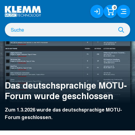
Zum
0
Anmelden
Warenko
Menü
Hauptinhalt
/
Registrieren
Suche
Such
nach
Das deutschsprachige MOTU-
Forum wurde geschlossen
Zum 1.3.2026 wurde das deutschsprachige MOTU-
Forum geschlossen.