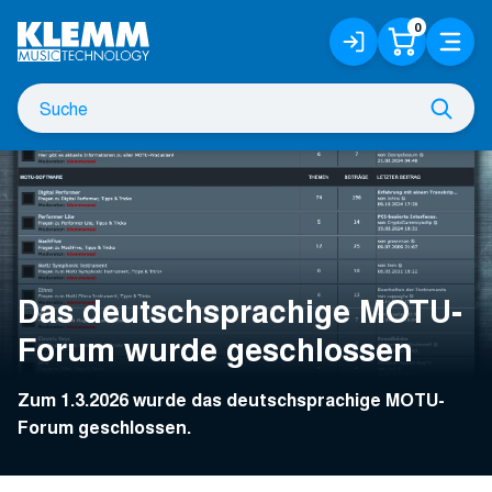
Zum
0
Anmelden
Warenko
Menü
Hauptinhalt
/
Registrieren
Suche
Such
nach
Das deutschsprachige MOTU-
Forum wurde geschlossen
Zum 1.3.2026 wurde das deutschsprachige MOTU-
Forum geschlossen.