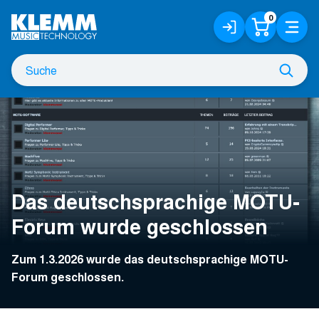
Zum
0
Anmelden
Warenko
Menü
Hauptinhalt
/
Registrieren
Suche
Such
nach
Das deutschsprachige MOTU-
Forum wurde geschlossen
Zum 1.3.2026 wurde das deutschsprachige MOTU-
Forum geschlossen.