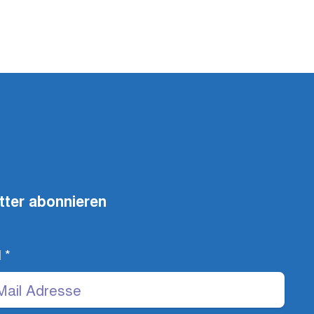
tter abonnieren
l
*