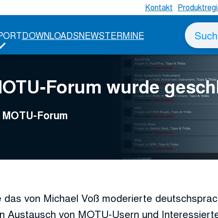
Kontakt
Produktregi
Suche
PORT
DOWNLOADS
NEWS
TERMINE
nach
MOTU-Forum wurde gesch
ge MOTU-Forum
 das von Michael Voß moderierte deutschspr
n Austausch von MOTU-Usern und Interessierte