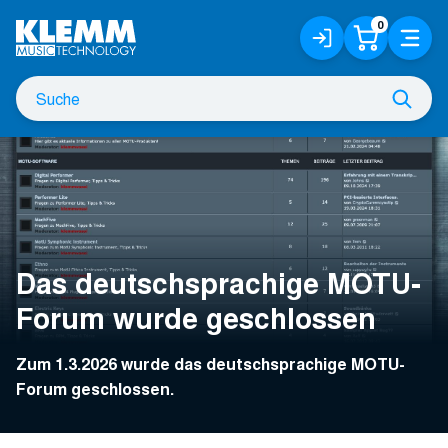
Zum
0
Anmelden
Warenko
Menü
Hauptinhalt
/
Registrieren
Suche
Such
nach
Das deutschsprachige MOTU-
Forum wurde geschlossen
Zum 1.3.2026 wurde das deutschsprachige MOTU-
Forum geschlossen.