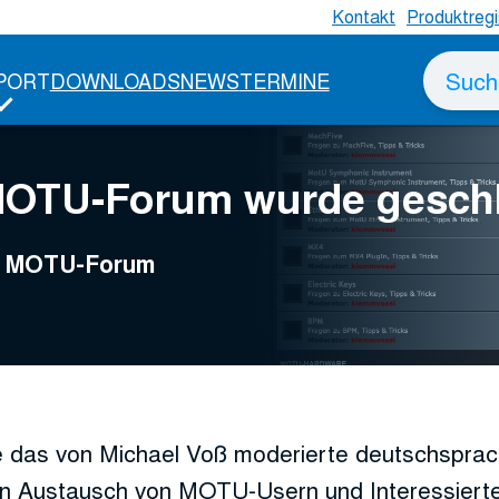
Kontakt
Produktregi
Suche
PORT
DOWNLOADS
NEWS
TERMINE
nach
MOTU-Forum wurde gesch
ge MOTU-Forum
 das von Michael Voß moderierte deutschspr
n Austausch von MOTU-Usern und Interessierte