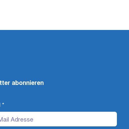
tter abonnieren
l
*