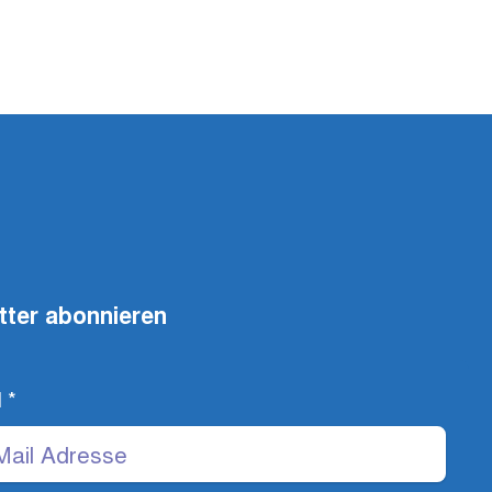
tter abonnieren
l
*