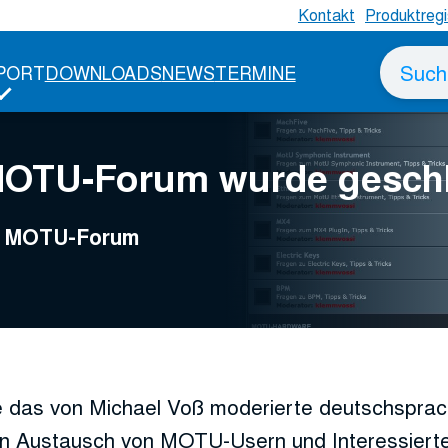
Kontakt
Produktregi
Suche
PORT
DOWNLOADS
NEWS
TERMINE
nach
MOTU-Forum wurde gesch
ge MOTU-Forum
 das von Michael Voß moderierte deutschspr
n Austausch von MOTU-Usern und Interessierte