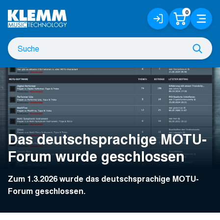
Zum
0
Anmelden
Warenko
Menü
Hauptinhalt
/
Registrieren
Suche
Such
nach
Das deutschsprachige MOTU-
Forum wurde geschlossen
Zum 1.3.2026 wurde das deutschsprachige MOTU-
Forum geschlossen.