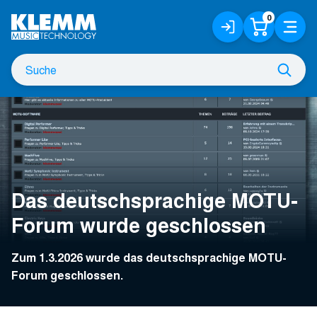
Zum
0
Anmelden
Warenko
Menü
Hauptinhalt
/
Registrieren
Suche
Such
nach
Das deutschsprachige MOTU-
Forum wurde geschlossen
Zum 1.3.2026 wurde das deutschsprachige MOTU-
Forum geschlossen.