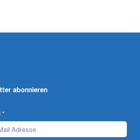
tter abonnieren
l
*