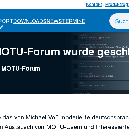
Kontakt
Produktregi
Suche
PORT
DOWNLOADS
NEWS
TERMINE
nach
MOTU-Forum wurde gesch
ge MOTU-Forum
 das von Michael Voß moderierte deutschspr
n Austausch von MOTU-Usern und Interessierte