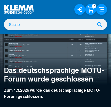
Zum
0
Anmelden
Warenko
Menü
Hauptinhalt
/
Registrieren
Suche
Such
nach
Das deutschsprachige MOTU-
Forum wurde geschlossen
Zum 1.3.2026 wurde das deutschsprachige MOTU-
Forum geschlossen.