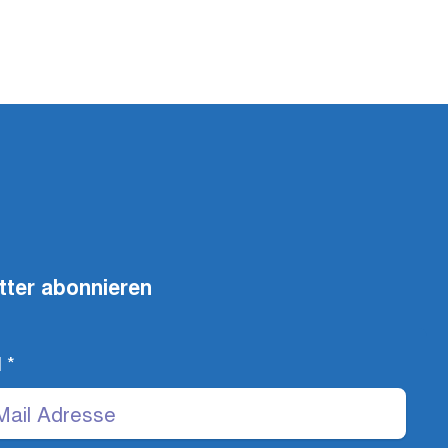
tter abonnieren
l
*