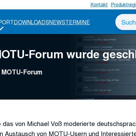
Kontakt
Produktregi
Suche
PORT
DOWNLOADS
NEWS
TERMINE
nach
MOTU-Forum wurde gesch
ge MOTU-Forum
 das von Michael Voß moderierte deutschspr
n Austausch von MOTU-Usern und Interessierte