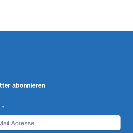
tter abonnieren
l
*