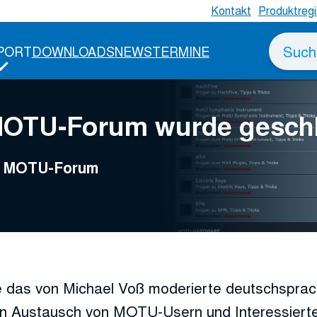
Kontakt
Produktregi
Suche
PORT
DOWNLOADS
NEWS
TERMINE
nach
MOTU-Forum wurde gesch
ge MOTU-Forum
 das von Michael Voß moderierte deutschspr
n Austausch von MOTU-Usern und Interessierte