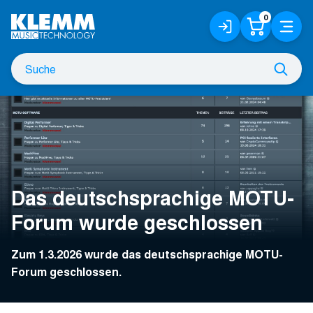
Zum
0
Anmelden
Warenko
Menü
Hauptinhalt
/
Registrieren
Suche
Such
nach
Das deutschsprachige MOTU-
Forum wurde geschlossen
Zum 1.3.2026 wurde das deutschsprachige MOTU-
Forum geschlossen.