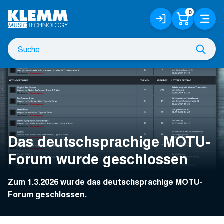
Zum
0
Anmelden
Warenko
Menü
Hauptinhalt
/
Registrieren
Suche
Such
nach
Das deutschsprachige MOTU-
Forum wurde geschlossen
Zum 1.3.2026 wurde das deutschsprachige MOTU-
Forum geschlossen.