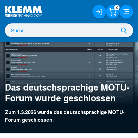
Zum
0
Anmelden
Warenko
Menü
Hauptinhalt
/
Registrieren
Suche
Such
nach
Das deutschsprachige MOTU-
Forum wurde geschlossen
Zum 1.3.2026 wurde das deutschsprachige MOTU-
Forum geschlossen.