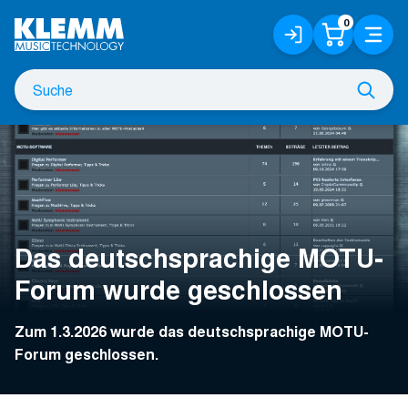
Zum
0
Anmelden
Warenko
Menü
Hauptinhalt
/
Registrieren
Suche
Such
nach
Das deutschsprachige MOTU-
Forum wurde geschlossen
Zum 1.3.2026 wurde das deutschsprachige MOTU-
Forum geschlossen.