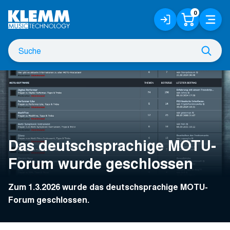
Zum
0
Anmelden
Warenko
Menü
Hauptinhalt
/
Registrieren
Suche
Such
nach
Das deutschsprachige MOTU-
Forum wurde geschlossen
Zum 1.3.2026 wurde das deutschsprachige MOTU-
Forum geschlossen.