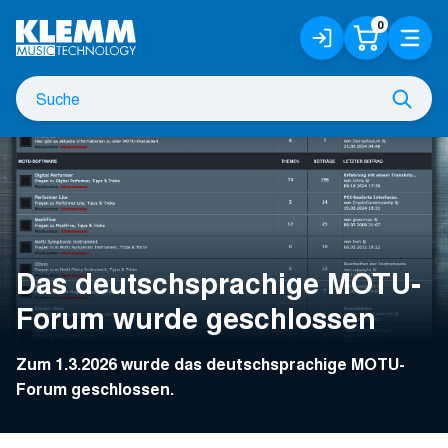
Zum
0
Anmelden
Warenko
Menü
Hauptinhalt
/
Registrieren
Suche
Such
nach
Das deutschsprachige MOTU-
Forum wurde geschlossen
Zum 1.3.2026 wurde das deutschsprachige MOTU-
Forum geschlossen.