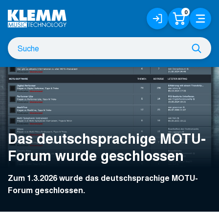
Zum
0
Anmelden
Warenko
Menü
Hauptinhalt
/
Registrieren
Suche
Such
nach
Das deutschsprachige MOTU-
Forum wurde geschlossen
Zum 1.3.2026 wurde das deutschsprachige MOTU-
Forum geschlossen.