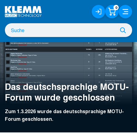
Zum
0
Anmelden
Warenko
Menü
Hauptinhalt
/
Registrieren
Suche
Such
nach
Das deutschsprachige MOTU-
Forum wurde geschlossen
Zum 1.3.2026 wurde das deutschsprachige MOTU-
Forum geschlossen.