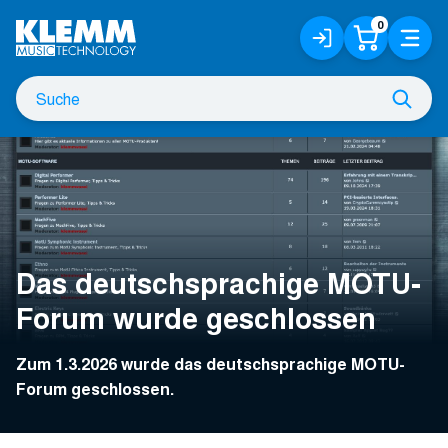
Zum
0
Anmelden
Warenko
Menü
Hauptinhalt
/
Registrieren
Suche
Such
nach
Das deutschsprachige MOTU-
Forum wurde geschlossen
Zum 1.3.2026 wurde das deutschsprachige MOTU-
Forum geschlossen.