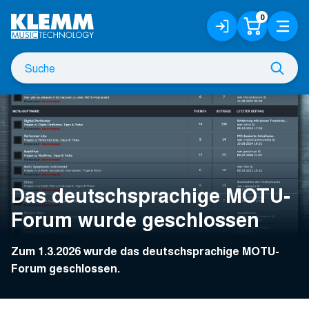
Zum
0
Anmelden
Warenko
Menü
Hauptinhalt
/
Registrieren
Suche
Such
nach
Das deutschsprachige MOTU-
Forum wurde geschlossen
Zum 1.3.2026 wurde das deutschsprachige MOTU-
Forum geschlossen.