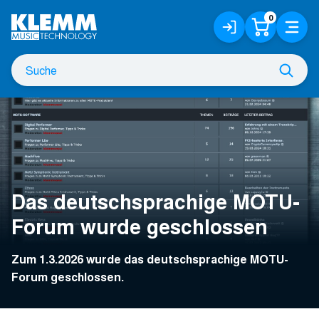
Zum
0
Anmelden
Warenko
Menü
Hauptinhalt
/
Registrieren
Suche
Such
nach
Das deutschsprachige MOTU-
Forum wurde geschlossen
Zum 1.3.2026 wurde das deutschsprachige MOTU-
Forum geschlossen.