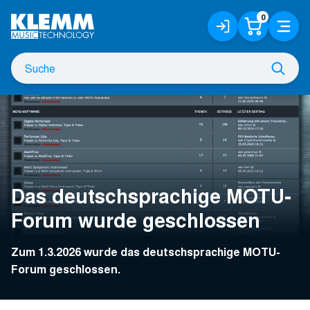
Zum
0
Anmelden
Warenko
Menü
Hauptinhalt
/
Registrieren
Suche
Such
nach
Das deutschsprachige MOTU-
Forum wurde geschlossen
Zum 1.3.2026 wurde das deutschsprachige MOTU-
Forum geschlossen.