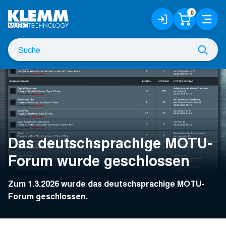
Zum
0
Anmelden
Warenko
Menü
Hauptinhalt
/
Registrieren
Suche
Such
nach
Das deutschsprachige MOTU-
Forum wurde geschlossen
Zum 1.3.2026 wurde das deutschsprachige MOTU-
Forum geschlossen.