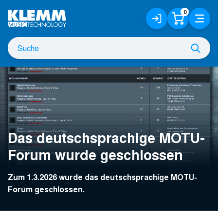
Zum
0
Anmelden
Warenko
Menü
Hauptinhalt
/
Registrieren
Suche
Such
nach
Das deutschsprachige MOTU-
Forum wurde geschlossen
Zum 1.3.2026 wurde das deutschsprachige MOTU-
Forum geschlossen.