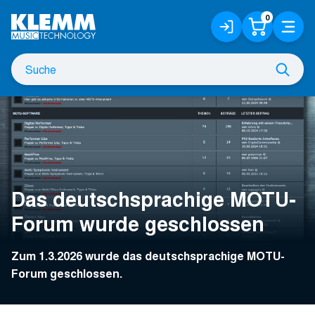
Zum
0
Anmelden
Warenko
Menü
Hauptinhalt
/
Registrieren
Suche
Such
nach
Das deutschsprachige MOTU-
Forum wurde geschlossen
Zum 1.3.2026 wurde das deutschsprachige MOTU-
Forum geschlossen.