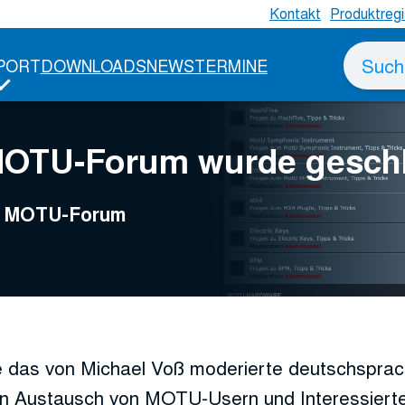
Kontakt
Produktregi
Suche
PORT
DOWNLOADS
NEWS
TERMINE
nach
MOTU-Forum wurde gesch
ge MOTU-Forum
 das von Michael Voß moderierte deutschspr
n Austausch von MOTU-Usern und Interessierte