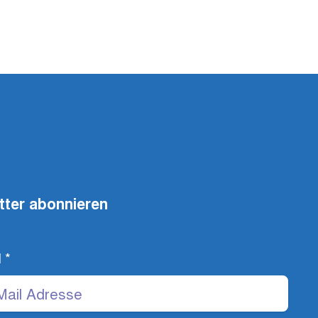
tter abonnieren
l
*