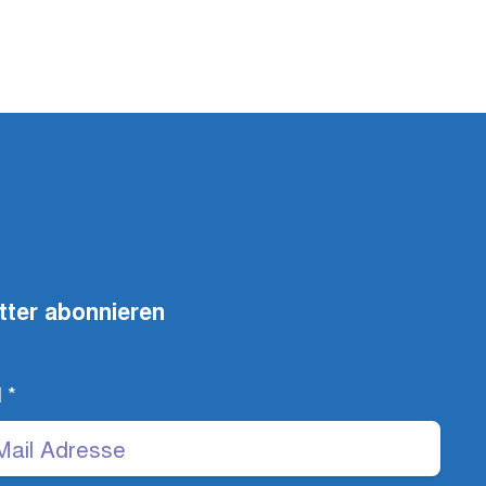
tter abonnieren
l
*