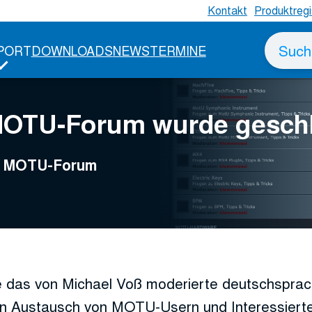
Kontakt
Produktregi
Suche
PORT
DOWNLOADS
NEWS
TERMINE
nach
MOTU-Forum wurde gesch
ge MOTU-Forum
 das von Michael Voß moderierte deutschspr
n Austausch von MOTU-Usern und Interessierte