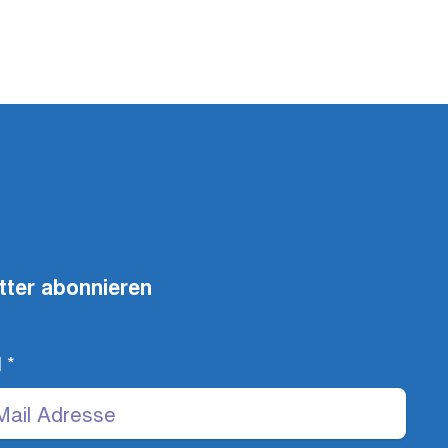
tter abonnieren
l
*