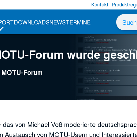
Kontakt
Produktregi
Suche
PORT
DOWNLOADS
NEWS
TERMINE
nach
MOTU-Forum wurde gesch
ge MOTU-Forum
 das von Michael Voß moderierte deutschspr
n Austausch von MOTU-Usern und Interessierte