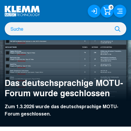
Zum
0
Anmelden
Warenko
Menü
Hauptinhalt
/
Registrieren
Suche
Such
nach
Das deutschsprachige MOTU-
Forum wurde geschlossen
Zum 1.3.2026 wurde das deutschsprachige MOTU-
Forum geschlossen.