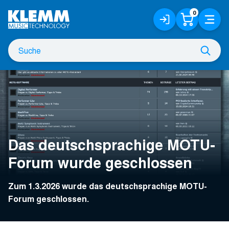
Zum
0
Anmelden
Warenko
Menü
Hauptinhalt
/
Registrieren
Suche
Such
nach
Das deutschsprachige MOTU-
Forum wurde geschlossen
Zum 1.3.2026 wurde das deutschsprachige MOTU-
Forum geschlossen.