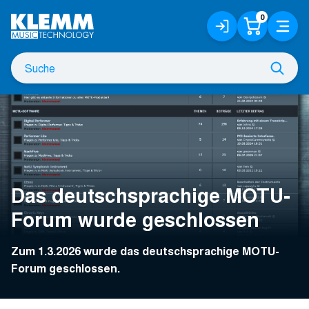
Zum
0
Anmelden
Warenko
Menü
Hauptinhalt
/
Registrieren
Suche
Such
nach
Das deutschsprachige MOTU-
Forum wurde geschlossen
Zum 1.3.2026 wurde das deutschsprachige MOTU-
Forum geschlossen.