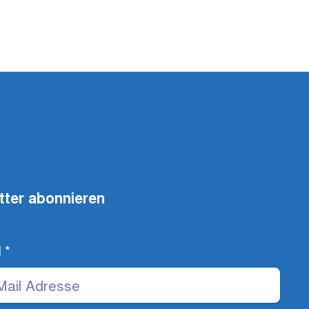
tter abonnieren
l
*