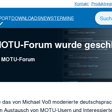
Kontakt
Produktregi
Suche
PORT
DOWNLOADS
NEWS
TERMINE
nach
MOTU-Forum wurde gesch
ge MOTU-Forum
 das von Michael Voß moderierte deutschspr
n Austausch von MOTU-Usern und Interessierte