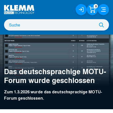
Zum
0
Anmelden
Warenko
Menü
Hauptinhalt
/
Registrieren
Suche
Such
nach
Das deutschsprachige MOTU-
Forum wurde geschlossen
Zum 1.3.2026 wurde das deutschsprachige MOTU-
Forum geschlossen.