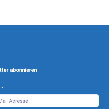
tter abonnieren
l
*