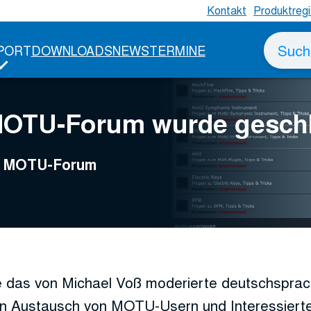
Kontakt
Produktregi
Suche
PORT
DOWNLOADS
NEWS
TERMINE
nach
MOTU-Forum wurde gesch
ge MOTU-Forum
 das von Michael Voß moderierte deutschspr
n Austausch von MOTU-Usern und Interessierte