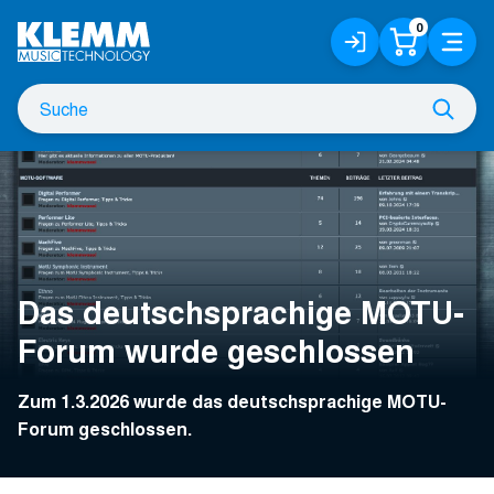
Zum
0
Anmelden
Warenko
Menü
Hauptinhalt
/
Registrieren
Suche
Such
nach
Das deutschsprachige MOTU-
Forum wurde geschlossen
Zum 1.3.2026 wurde das deutschsprachige MOTU-
Forum geschlossen.