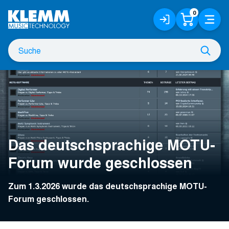
Zum
0
Anmelden
Warenko
Menü
Hauptinhalt
/
Registrieren
Suche
Such
nach
Das deutschsprachige MOTU-
Forum wurde geschlossen
Zum 1.3.2026 wurde das deutschsprachige MOTU-
Forum geschlossen.