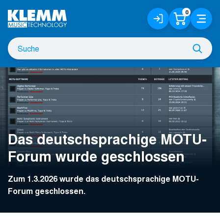
Zum
0
Anmelden
Warenko
Menü
Hauptinhalt
/
Registrieren
Suche
Such
nach
Das deutschsprachige MOTU-
Forum wurde geschlossen
Zum 1.3.2026 wurde das deutschsprachige MOTU-
Forum geschlossen.