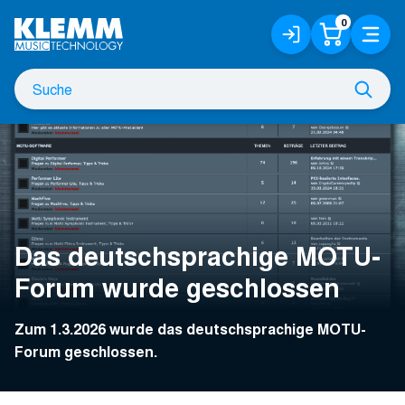
Zum
0
Anmelden
Warenko
Menü
Hauptinhalt
/
Registrieren
Suche
Such
nach
Das deutschsprachige MOTU-
Forum wurde geschlossen
Zum 1.3.2026 wurde das deutschsprachige MOTU-
Forum geschlossen.