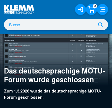
Zum
0
Anmelden
Warenko
Menü
Hauptinhalt
/
Registrieren
Suche
Such
nach
Das deutschsprachige MOTU-
Forum wurde geschlossen
Zum 1.3.2026 wurde das deutschsprachige MOTU-
Forum geschlossen.