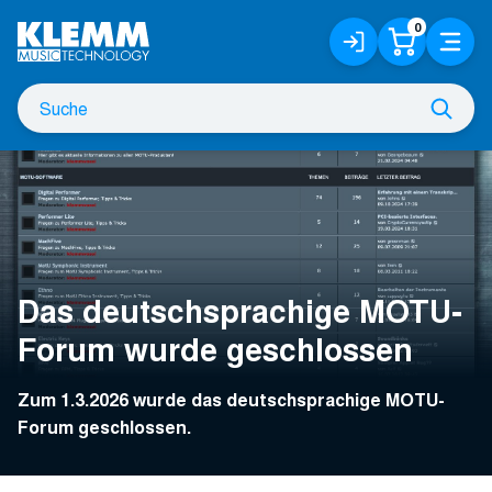
Zum
0
Anmelden
Warenko
Menü
Hauptinhalt
/
Registrieren
Suche
Such
nach
Das deutschsprachige MOTU-
Forum wurde geschlossen
Zum 1.3.2026 wurde das deutschsprachige MOTU-
Forum geschlossen.