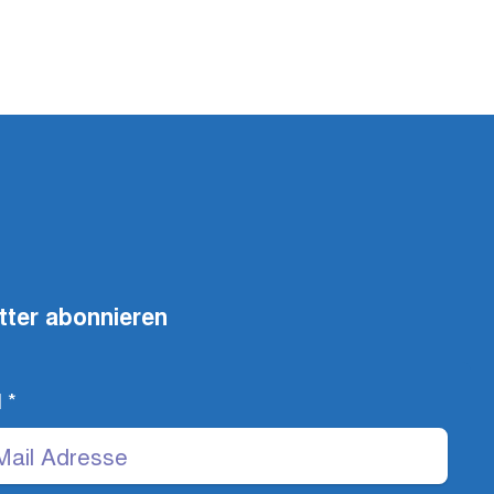
tter abonnieren
l
*