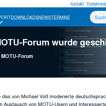
Kontakt
Produktregi
Suche
PORT
DOWNLOADS
NEWS
TERMINE
nach
MOTU-Forum wurde gesch
ge MOTU-Forum
 das von Michael Voß moderierte deutschspr
n Austausch von MOTU-Usern und Interessierte