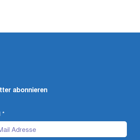
tter abonnieren
l
*