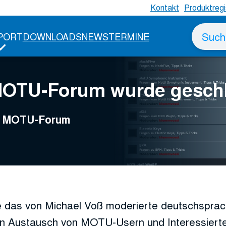
Kontakt
Produktregi
Suche
PORT
DOWNLOADS
NEWS
TERMINE
nach
MOTU-Forum wurde gesch
ge MOTU-Forum
 das von Michael Voß moderierte deutschspr
n Austausch von MOTU-Usern und Interessierte